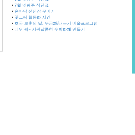
•
7월 넷째주 식단표
•
손바닥 선인장 꾸미기
•
꽃그림 협동화 시간
•
호국 보훈의 달, 무궁화/태극기 미술프로그램
•
더위 싹~ 시원달콤한 수박화채 만들기